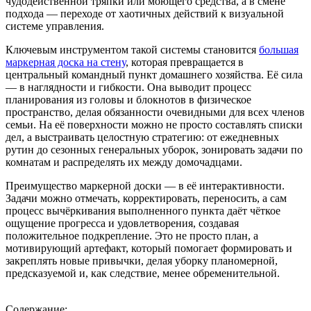
чудодейственной тряпки или моющего средства, а в смене
подхода — переходе от хаотичных действий к визуальной
системе управления.
Ключевым инструментом такой системы становится
большая
маркерная доска на стену
, которая превращается в
центральный командный пункт домашнего хозяйства. Её сила
— в наглядности и гибкости. Она выводит процесс
планирования из головы и блокнотов в физическое
пространство, делая обязанности очевидными для всех членов
семьи. На её поверхности можно не просто составлять списки
дел, а выстраивать целостную стратегию: от ежедневных
рутин до сезонных генеральных уборок, зонировать задачи по
комнатам и распределять их между домочадцами.
Преимущество маркерной доски — в её интерактивности.
Задачи можно отмечать, корректировать, переносить, а сам
процесс вычёркивания выполненного пункта даёт чёткое
ощущение прогресса и удовлетворения, создавая
положительное подкрепление. Это не просто план, а
мотивирующий артефакт, который помогает формировать и
закреплять новые привычки, делая уборку планомерной,
предсказуемой и, как следствие, менее обременительной.
Содержание: