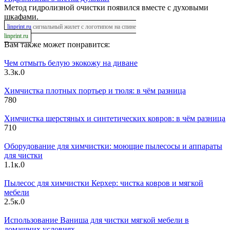
Метод гидролизной очистки появился вместе с духовыми
шкафами.
linprint.ru
сигнальный жилет с логотипом на спине
linprint.ru
Вам также может понравится:
Чем отмыть белую экокожу на диване
3.3к.
0
Химчистка плотных портьер и тюля: в чём разница
78
0
Химчистка шерстяных и синтетических ковров: в чём разница
71
0
Оборудование для химчистки: моющие пылесосы и аппараты
для чистки
1.1к.
0
Пылесос для химчистки Керхер: чистка ковров и мягкой
мебели
2.5к.
0
Использование Ваниша для чистки мягкой мебели в
домашних условиях