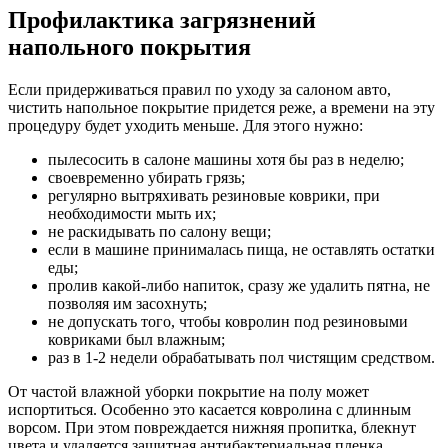
Профилактика загрязнений
напольного покрытия
Если придерживаться правил по уходу за салоном авто,
чистить напольное покрытие придется реже, а времени на эту
процедуру будет уходить меньше. Для этого нужно:
пылесосить в салоне машины хотя бы раз в неделю;
своевременно убирать грязь;
регулярно вытряхивать резиновые коврики, при
необходимости мыть их;
не раскидывать по салону вещи;
если в машине принималась пища, не оставлять остатки
еды;
пролив какой-либо напиток, сразу же удалить пятна, не
позволяя им засохнуть;
не допускать того, чтобы ковролин под резиновыми
ковриками был влажным;
раз в 1-2 недели обрабатывать пол чистящим средством.
От частой влажной уборки покрытие на полу может
испортиться. Особенно это касается ковролина с длинным
ворсом. При этом повреждается нижняя пропитка, блекнут
цвета и удаляется защитная антибактериальная пленка.