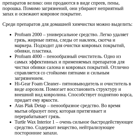
препаратов велико: они продаются в виде спреев, пены,
порошка. Помимо загрязнений, они убирают неприятный
запах и освежают ковровое покрытие.
Среди препаратов для домашней химчистки можно выделить:
Profoam 2000 – универсальное средство. Легко удаляет
грязь, жирные пятна, следы от наклеек, скотча и
маркера. Подходит для очистки ковровых покрытий,
обивки, пластика.
Profoam 4000 – пенообразный очиститель. Одно из
самых эффективных и применяемых препаратов для
чистки обивки салона и ковровых покрытий. Отлично
справляется со стойкими пятнами и сильным
загрязнением.
Hi-Gear Foam Cleaner– пятновыводитель и очиститель в
виде аэрозоля. Помогает восстановить структуру и
внешний вид ковролина. Способствует поднятию ворса,
придает ему яркости.
Atas Plak Detap – пенообразное средство. Во время
мытья образует пену, которая притягивает и
перерабатывает грязь.
Turtle Wax Interior 1 – очень сильное быстродействующее
средство. Содержит вещество, нейтрализующее
посторонние запахи.