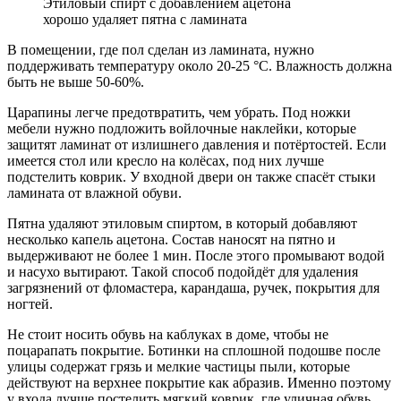
Этиловый спирт с добавлением ацетона
хорошо удаляет пятна с ламината
В помещении, где пол сделан из ламината, нужно
поддерживать температуру около 20-25
°
С. Влажность должна
быть не выше 50-60%.
Царапины легче предотвратить, чем убрать. Под ножки
мебели нужно подложить войлочные наклейки, которые
защитят ламинат от излишнего давления и потёртостей. Если
имеется стол или кресло на колёсах, под них лучше
подстелить коврик. У входной двери он также спасёт стыки
ламината от влажной обуви.
Пятна удаляют этиловым спиртом, в который добавляют
несколько капель ацетона. Состав наносят на пятно и
выдерживают не более 1 мин. После этого промывают водой
и насухо вытирают. Такой способ подойдёт для удаления
загрязнений от фломастера, карандаша, ручек, покрытия для
ногтей.
Не стоит носить обувь на каблуках в доме, чтобы не
поцарапать покрытие. Ботинки на сплошной подошве после
улицы содержат грязь и мелкие частицы пыли, которые
действуют на верхнее покрытие как абразив. Именно поэтому
у входа лучше постелить мягкий коврик, где уличная обувь