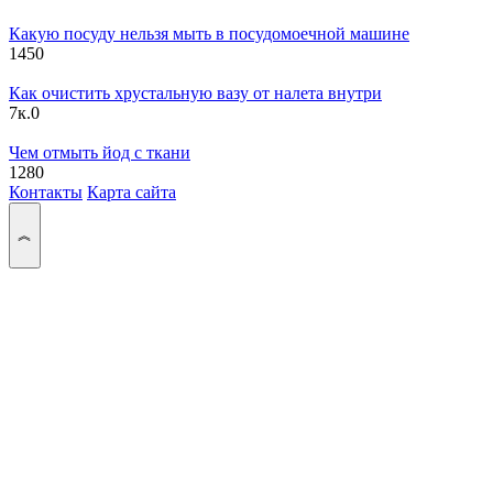
Какую посуду нельзя мыть в посудомоечной машине
145
0
Как очистить хрустальную вазу от налета внутри
7к.
0
Чем отмыть йод с ткани
128
0
Контакты
Карта сайта