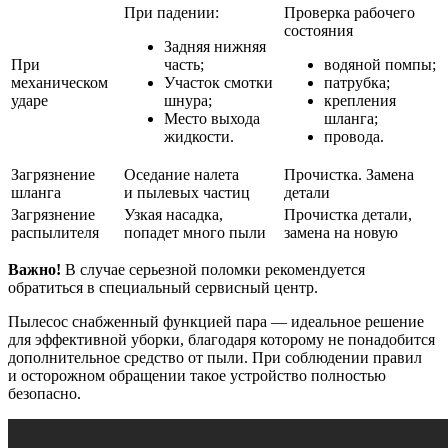
При падении:
Проверка рабочего
состояния
Задняя нижняя
При
часть;
водяной помпы;
механическом
Участок смотки
патрубка;
ударе
шнура;
крепления
Место выхода
шланга;
жидкости.
провода.
Загрязнение
Оседание налета
Прочистка. Замена
шланга
и пылевых частиц
детали
Загрязнение
Узкая насадка,
Прочистка детали,
распылителя
попадет много пыли
замена на новую
Важно!
В случае серьезной поломки рекомендуется
обратиться в специальный сервисный центр.
Пылесос снабженный функцией пара — идеальное решение
для эффективной уборки, благодаря которому не понадобится
дополнительное средство от пыли. При соблюдении правил
и осторожном обращении такое устройство полностью
безопасно.