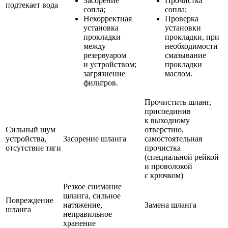
Засорение
Прочистка
подтекает вода
сопла;
сопла;
Некорректная
Проверка
установка
установки
прокладки
прокладки, при
между
необходимости
резервуаром
смазывание
и устройством;
прокладки
загрязнение
маслом.
фильтров.
Прочистить шланг,
присоединив
к выходному
Сильный шум
отверстию,
устройства,
Засорение шланга
самостоятельная
отсутствие тяги
прочистка
(специальной рейкой
и проволокой
с крючком)
Резкое снимание
шланга, сильное
Повреждение
натяжение,
Замена шланга
шланга
неправильное
хранение