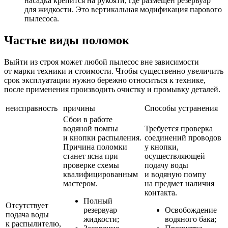
насадка крепится на рукояти, где размещен резервуар
для жидкости. Это вертикальная модификация парового
пылесоса.
Частые виды поломок
Выйти из строя может любой пылесос вне зависимости
от марки техники и стоимости. Чтобы существенно увеличить
срок эксплуатации нужно бережно относиться к технике,
после применения производить очистку и промывку деталей.
неисправность
причины
Способы устранения
Сбои в работе
водяной помпы
Требуется проверка
и кнопки распыления.
соединений проводов
Причина поломки
у кнопки,
станет ясна при
осуществляющей
проверке схемы
подачу воды
квалифицированным
и водяную помпу
мастером.
на предмет наличия
контакта.
Полный
Отсутствует
резервуар
Освобождение
подача воды
жидкости;
водяного бака;
к распылителю,