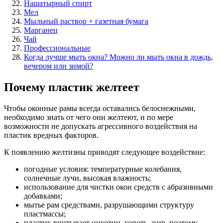
Нашатырный спирт
Мел
Мыльный раствор + газетная бумага
Марганец
Чай
Профессиональные
Когда лучше мыть окна? Можно ли мыть окна в дождь,
вечером или зимой?
Почему пластик желтеет
Чтобы оконные рамы всегда оставались белоснежными,
необходимо знать от чего они желтеют, и по мере
возможности не допускать агрессивного воздействия на
пластик вредных факторов.
К появлению желтизны приводят следующее воздействие:
погодные условия: температурные колебания,
солнечные лучи, высокая влажность;
использование для чистки окон средств с абразивными
добавками;
мытье рам средствами, разрушающими структуру
пластмассы;
пластик впитывает никотин, копоть, жир, поэтому