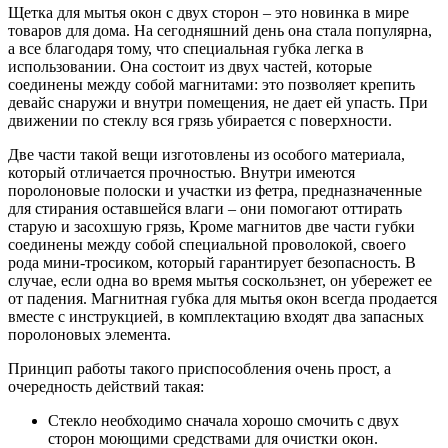
Щетка для мытья окон с двух сторон – это новинка в мире
товаров для дома. На сегодняшний день она стала популярна,
а все благодаря тому, что специальная губка легка в
использовании. Она состоит из двух частей, которые
соединены между собой магнитами: это позволяет крепить
девайс снаружи и внутри помещения, не дает ей упасть. При
движении по стеклу вся грязь убирается с поверхности.
Две части такой вещи изготовлены из особого материала,
который отличается прочностью. Внутри имеются
поролоновые полоски и участки из фетра, предназначенные
для стирания оставшейся влаги – они помогают оттирать
старую и засохшую грязь, Кроме магнитов две части губки
соединены между собой специальной проволокой, своего
рода мини-тросиком, который гарантирует безопасность. В
случае, если одна во время мытья соскользнет, он убережет ее
от падения. Магнитная губка для мытья окон всегда продается
вместе с инструкцией, в комплектацию входят два запасных
поролоновых элемента.
Принцип работы такого приспособления очень прост, а
очередность действий такая:
Стекло необходимо сначала хорошо смочить с двух
сторон моющими средствами для очистки окон.