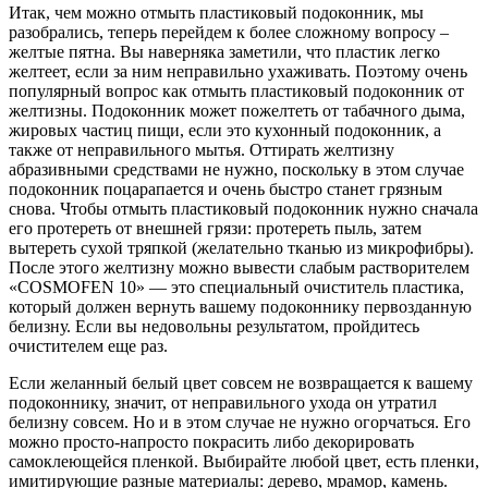
Итак, чем можно отмыть пластиковый подоконник, мы
разобрались, теперь перейдем к более сложному вопросу –
желтые пятна. Вы наверняка заметили, что пластик легко
желтеет, если за ним неправильно ухаживать. Поэтому очень
популярный вопрос как отмыть пластиковый подоконник от
желтизны. Подоконник может пожелтеть от табачного дыма,
жировых частиц пищи, если это кухонный подоконник, а
также от неправильного мытья. Оттирать желтизну
абразивными средствами не нужно, поскольку в этом случае
подоконник поцарапается и очень быстро станет грязным
снова. Чтобы отмыть пластиковый подоконник нужно сначала
его протереть от внешней грязи: протереть пыль, затем
вытереть сухой тряпкой (желательно тканью из микрофибры).
После этого желтизну можно вывести слабым растворителем
«COSMOFEN 10» — это специальный очиститель пластика,
который должен вернуть вашему подоконнику первозданную
белизну. Если вы недовольны результатом, пройдитесь
очистителем еще раз.
Если желанный белый цвет совсем не возвращается к вашему
подоконнику, значит, от неправильного ухода он утратил
белизну совсем. Но и в этом случае не нужно огорчаться. Его
можно просто-напросто покрасить либо декорировать
самоклеющейся пленкой. Выбирайте любой цвет, есть пленки,
имитирующие разные материалы: дерево, мрамор, камень.