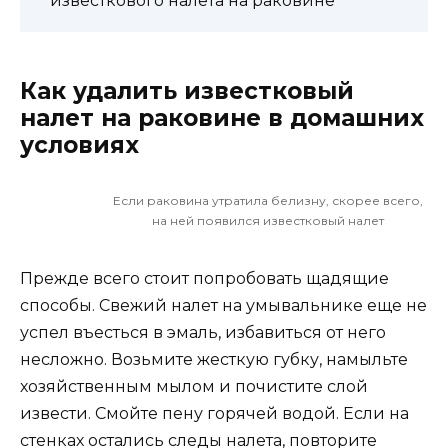
известкового налета на раковине
Как удалить известковый
налет на раковине в домашних
условиях
Если раковина утратила белизну, скорее всего,
на ней появился известковый налет
Прежде всего стоит попробовать щадящие
способы. Свежий налет на умывальнике еще не
успел въесться в эмаль, избавиться от него
несложно. Возьмите жесткую губку, намыльте
хозяйственным мылом и почистите слой
извести. Смойте пену горячей водой. Если на
стенках остались следы налета, повторите