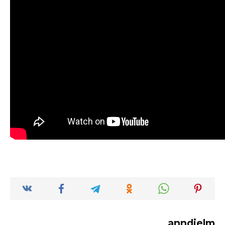
anndielm