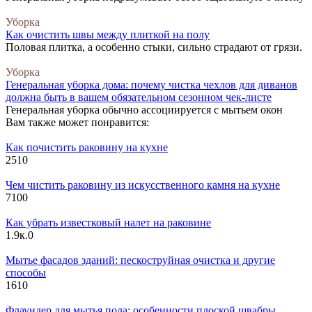
Уборка
Как очистить швы между плиткой на полу
Половая плитка, а особенно стыки, сильно страдают от грязи.
Уборка
Генеральная уборка дома: почему чистка чехлов для диванов
должна быть в вашем обязательном сезонном чек-листе
Генеральная уборка обычно ассоциируется с мытьем окон
Вам также может понравится:
Как почистить раковину на кухне
251
0
Чем чистить раковину из искусственного камня на кухне
710
0
Как убрать известковый налет на раковине
1.9к.
0
Мытье фасадов зданий: пескоструйная очистка и другие
способы
161
0
Флаундер для мытья пола: особенности плоской швабры